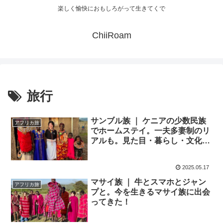
楽しく愉快におもしろがって生きてくで
ChiiRoam
旅行
サンブル族 ｜ ケニアの少数民族
アフリカ旅
でホームステイ。一夫多妻制のリ
アルも。見た目・暮らし・文化ま
とめ
2025.05.17
マサイ族 ｜ 牛とスマホとジャン
アフリカ旅
プと。今を生きるマサイ族に出会
ってきた！