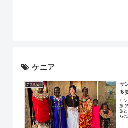
ケニア
サ
アフリカ旅
多
サン
族 
族と
らの